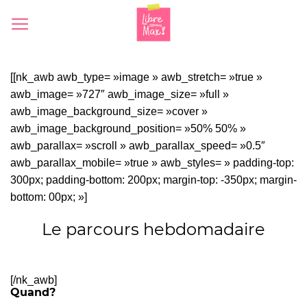
Skip
to
content
[[nk_awb awb_type= »image » awb_stretch= »true »
awb_image= »727″ awb_image_size= »full »
awb_image_background_size= »cover »
awb_image_background_position= »50% 50% »
awb_parallax= »scroll » awb_parallax_speed= »0.5″
awb_parallax_mobile= »true » awb_styles= » padding-top:
300px; padding-bottom: 200px; margin-top: -350px; margin-
bottom: 00px; »]
Le parcours hebdomadaire
[/nk_awb]
Quand?