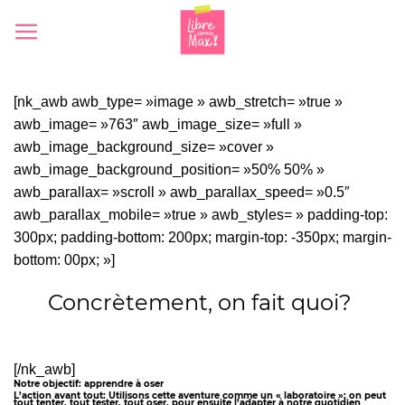
Skip
to
content
[nk_awb awb_type= »image » awb_stretch= »true »
awb_image= »763″ awb_image_size= »full »
awb_image_background_size= »cover »
awb_image_background_position= »50% 50% »
awb_parallax= »scroll » awb_parallax_speed= »0.5″
awb_parallax_mobile= »true » awb_styles= » padding-top:
300px; padding-bottom: 200px; margin-top: -350px; margin-
bottom: 00px; »]
Concrètement, on fait quoi?
[/nk_awb]
Notre objectif: apprendre à oser
L’action avant tout: Utilisons cette aventure comme un « laboratoire »: on peut
tout tenter, tout tester, tout oser, pour ensuite l’adapter à notre quotidien