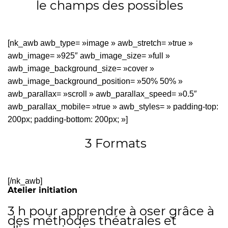
le champs des possibles
[nk_awb awb_type= »image » awb_stretch= »true »
awb_image= »925″ awb_image_size= »full »
awb_image_background_size= »cover »
awb_image_background_position= »50% 50% »
awb_parallax= »scroll » awb_parallax_speed= »0.5″
awb_parallax_mobile= »true » awb_styles= » padding-top:
200px; padding-bottom: 200px; »]
3 Formats
[/nk_awb]
Atelier initiation
3 h pour apprendre à oser grâce à
des méthodes théatrales et